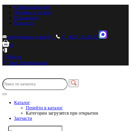
Сервисный центр
Доставка и оплата
О компании
Контакты
sale@zionstm.ru
sale@...
+7 (495) 136-23-00
0
Войти
Зарегистрироваться
Каталог
Перейти в каталог
Категории загрузятся при открытии
Запчасти