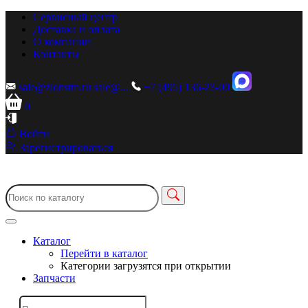
Сервисный центр
Доставка и оплата
О компании
Контакты
sale@zionstm.ru
sale@...
+7 (495) 136-23-00
0
Войти
Зарегистрироваться
Каталог
Перейти в каталог
Категории загрузятся при открытии
Запчасти