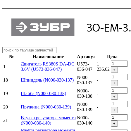
№
Наименование
Артикул
Цена
Двигатель RS380S DA-DC
U573-
1
1
3.6V (U573-036-047)
036-047
236.62
+
N000-
18
Шпиндель (N000-030-137)
-
030-137
+
N000-
19
Шайба (N000-030-138)
-
030-138
+
N000-
20
Пружина (N000-030-139)
-
030-139
+
Втулка регулятора момента
N000-
21
-
(N000-030-140)
030-140
+
Муфта регулятора момента