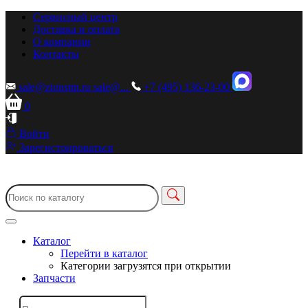
Сервисный центр
Доставка и оплата
О компании
Контакты
sale@zionstm.ru
sale@...
+7 (495) 136-23-00
0
Войти
Зарегистрироваться
Каталог
Перейти в каталог
Категории загрузятся при открытии
Запчасти