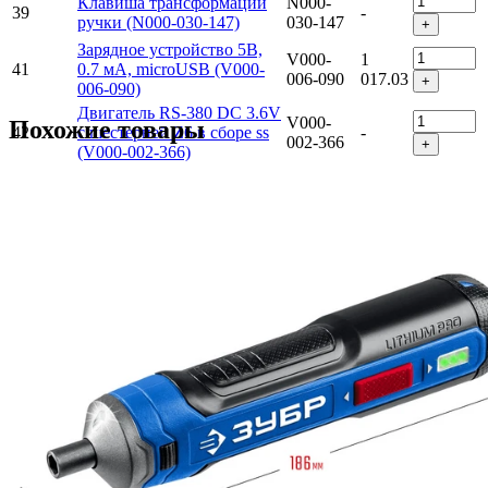
Клавиша трансформации
N000-
39
-
ручки (N000-030-147)
030-147
+
Зарядное устройство 5В,
V000-
1
41
0.7 мА, microUSB (V000-
006-090
017.03
+
006-090)
Двигатель RS-380 DC 3.6V
V000-
Похожие товары
42
с шестерней Z6 в сборе ss
-
002-366
+
(V000-002-366)
Редуктор в сборе (N000-
N000-
3
43
030-148)
030-148
709.85
+
Плата управления с
V000-
44
выключателем в сборе
623.3
004-411
+
(V000-004-411)