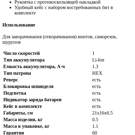
Рукоятка с противоскользящей накладкой
Удобный кейс с набором востребованных бит в
комплекте
Использование
Для заворачивания (отворачивания) винтов, саморезов,
шурупов
Число скоростей
1
Тип аккумулятора
Li-Ion
Емкость аккумулятора, А·ч
1.3
Тип патрона
НЕХ
Реверс
есть
Блокировка шпинделя
есть
Подсветка
есть
Индикатор заряда батареи
есть
Кейс в комплекте
есть
Габариты, см
21x16x6.5
Масса изделия, кг
0.5
Масса в упаковке, кг
1.1
Гарантия
60