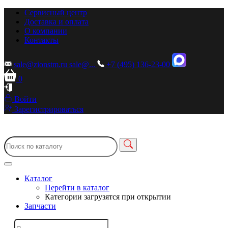
Сервисный центр
Доставка и оплата
О компании
Контакты
sale@zionstm.ru
sale@...
+7 (495) 136-23-00
0
Войти
Зарегистрироваться
Каталог
Перейти в каталог
Категории загрузятся при открытии
Запчасти