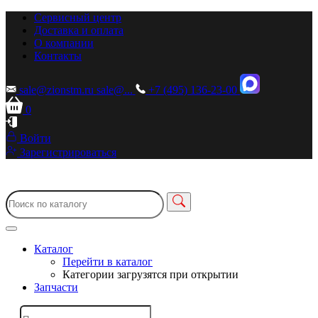
Сервисный центр
Доставка и оплата
О компании
Контакты
sale@zionstm.ru
sale@...
+7 (495) 136-23-00
0
Войти
Зарегистрироваться
Каталог
Перейти в каталог
Категории загрузятся при открытии
Запчасти