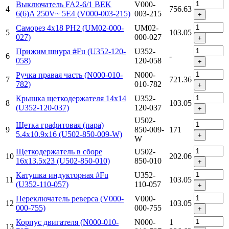
Выключатель FA2-6/1 BEK
V000-
4
756.63
6(6)A 250V~ 5E4 (V000-003-215)
003-215
+
Саморез 4x18 PH2 (UM02-000-
UM02-
5
103.05
027)
000-027
+
Прижим шнура #Fu (U352-120-
U352-
6
-
058)
120-058
+
Ручка правая часть (N000-010-
N000-
7
721.36
782)
010-782
+
Крышка щеткодержателя 14х14
U352-
8
103.05
(U352-120-037)
120-037
+
U502-
Щетка графитовая (пара)
9
850-009-
171
5.4х10.9х16 (U502-850-009-W)
+
W
Щеткодержатель в сборе
U502-
10
202.06
16х13.5х23 (U502-850-010)
850-010
+
Катушка индукторная #Fu
U352-
11
103.05
(U352-110-057)
110-057
+
Переключатель реверса (V000-
V000-
12
103.05
000-755)
000-755
+
Корпус двигателя (N000-010-
N000-
1
13