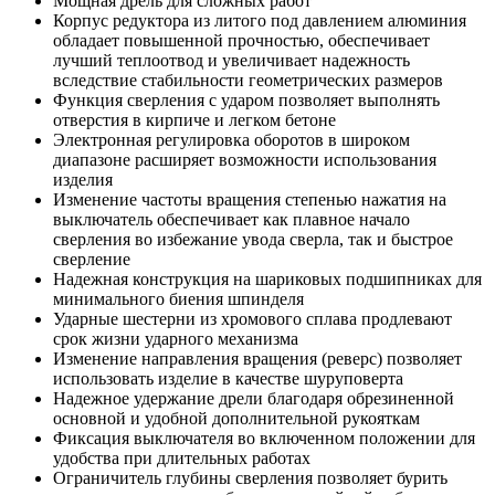
Мощная дрель для сложных работ
Корпус редуктора из литого под давлением алюминия
обладает повышенной прочностью, обеспечивает
лучший теплоотвод и увеличивает надежность
вследствие стабильности геометрических размеров
Функция сверления с ударом позволяет выполнять
отверстия в кирпиче и легком бетоне
Электронная регулировка оборотов в широком
диапазоне расширяет возможности использования
изделия
Изменение частоты вращения степенью нажатия на
выключатель обеспечивает как плавное начало
сверления во избежание увода сверла, так и быстрое
сверление
Надежная конструкция на шариковых подшипниках для
минимального биения шпинделя
Ударные шестерни из хромового сплава продлевают
срок жизни ударного механизма
Изменение направления вращения (реверс) позволяет
использовать изделие в качестве шуруповерта
Надежное удержание дрели благодаря обрезиненной
основной и удобной дополнительной рукояткам
Фиксация выключателя во включенном положении для
удобства при длительных работах
Ограничитель глубины сверления позволяет бурить