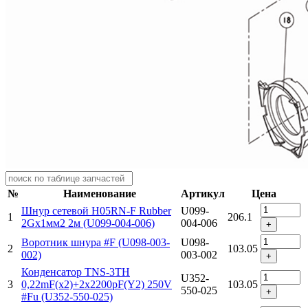
№
Наименование
Артикул
Цена
Шнур сетевой H05RN-F Rubber
U099-
1
206.1
2Gх1мм2 2м (U099-004-006)
004-006
+
Воротник шнура #F (U098-003-
U098-
2
103.05
002)
003-002
+
Конденсатор TNS-3TH
U352-
3
0,22mF(x2)+2x2200pF(Y2) 250V
103.05
550-025
+
#Fu (U352-550-025)