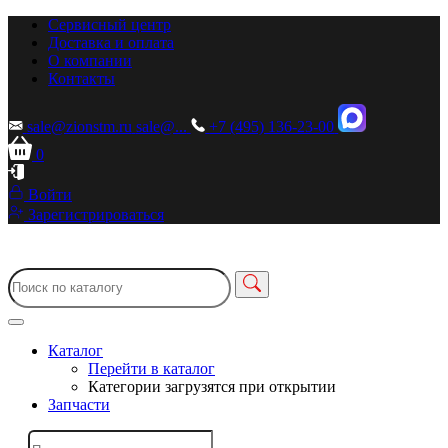
Сервисный центр
Доставка и оплата
О компании
Контакты
sale@zionstm.ru
sale@...
+7 (495) 136-23-00
0
Войти
Зарегистрироваться
Каталог
Перейти в каталог
Категории загрузятся при открытии
Запчасти