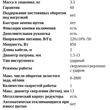
Масса в упаковке, кг
3.3
Гарантия
60
Поддержание постоянных оборотов
нет
под нагрузкой
Быстрая замена щеток
нет
Фиксация кнопки включения
есть
Дополнительная рукоятка
есть
Напряжение питания, В/Гц
220±10% /50
Мощность, Вт
850
Длина кабеля, м
2
Диаметр патрона, мм
1.5-13
Тип инструмента
ударный
сверление/сверление
Режимы работы
с ударом
Макс. число оборотов холостого
0-2800
хода, об/мин
Количество скоростей работы
1
Макс. диаметр сверления (бетон), мм
13
Металлический корпус редуктора
есть
Автоматически отключающиеся при
нет
износе щетки