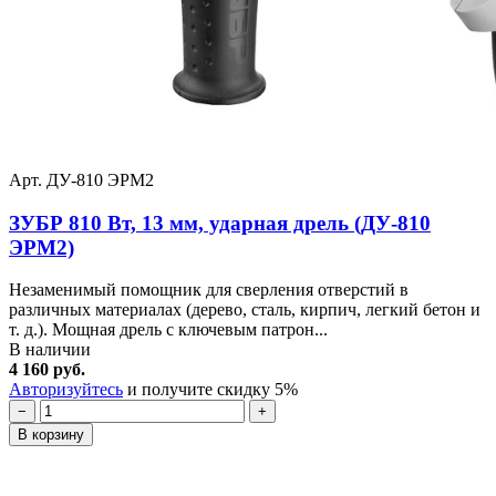
(U102-500-033)
500-033
+
U502-
Рукоятка дополнительная в
44
850-040-
309.15
сборе (U502-850-040-C)
+
C
U352-
46
Пыльник (U352-120-005)
103.05
120-005
+
Арт. ДУ-810 ЭРМ2
ЗУБР 810 Вт, 13 мм, ударная дрель (ДУ-810
ЭРМ2)
Незаменимый помощник для сверления отверстий в
различных материалах (дерево, сталь, кирпич, легкий бетон и
т. д.). Мощная дрель с ключевым патрон...
В наличии
4 160 руб.
Авторизуйтесь
и получите скидку 5%
−
+
В корзину