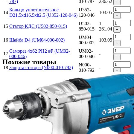
787)
010-787
236.62
+
Кольцо уплотнительное
U352-
14
103.05
D21.5хd16.5хh2.5 (U352-120-046)
120-046
+
U502-
1
15
Статор КДС (U502-850-015)
850-015
261.04
+
UM04-
16
Шайба D4 (UM04-000-002)
103.05
000-002
+
Саморез 4x62 PH2 #F (UM02-
UM02-
17
-
000-046)
000-046
+
Похожие товары
N000-
18
Защита статора (N000-010-792)
-
010-792
+
Подшипник шариковый 627
U009-
19
103.05
(22х7х7) (U009-627-RS0)
627-RS0
+
U502-
1
20
Ротор КД (Z=4) (U502-850-020)
850-020
618.49
+
Подшипник шариковый 609
U009-
21
206.1
(24х9х7) Uragan (U009-609-RS0)
609-RS0
+
N000-
22
Промщит (N000-010-796)
450.84
010-796
+
Саморез 4x43 T20 #F (UM02-
UM02-