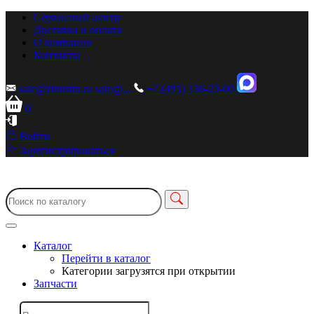
Сервисный центр
Доставка и оплата
О компании
Контакты
sale@zionstm.ru
sale@...
+7 (495) 136-23-00
0
Войти
Зарегистрироваться
Каталог
Перейти в каталог
Категории загрузятся при открытии
Запчасти