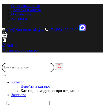
Сервисный центр
Доставка и оплата
О компании
Контакты
sale@zionstm.ru
sale@...
+7 (495) 136-23-00
0
Войти
Зарегистрироваться
Каталог
Перейти в каталог
Категории загрузятся при открытии
Запчасти