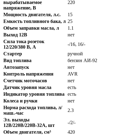
вырабатываемое
220
напряжение, В
Мощность двигателя, л.с.
15
Емкость топливного бака, л
25
Объем заправки масла, л
1.1
Выход 12В
нет
Сила тока розеток
-/16, 16/-
12/220/380 В, А
Стартер
ручной
Вид топлива
бензин АИ-92
Автозапуск
нет
Контроль напряжения
AVR
Счетчик моточасов
нет
Датчик уровня масла
есть
Индикатор уровня топлива
есть
Колеса и ручки
нет
Норма расхода топлива, л/
2.3
маш.-час
Эл. выходы
-/2/-
12В/220В/220В-32А, шт
Объем двигателя, см³
420