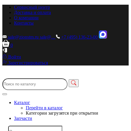
Сервисный центр
Доставка и оплата
О компании
Контакты
sale@zionstm.ru
sale@...
+7 (495) 136-23-00
0
Войти
Зарегистрироваться
Каталог
Перейти в каталог
Категории загрузятся при открытии
Запчасти