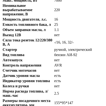
Макс. мощность, Вт
7000
Номинальное
вырабатываемое
220
напряжение, В
Мощность двигателя, л.с.
16
Емкость топливного бака, л
25
Объем заправки масла, л
1.1
Выход 12В
нет
Сила тока розеток 12/220/380
-/16, 16, 32/-
В, А
Стартер
ручной, электрический
Вид топлива
бензин АИ-92
Автозапуск
нет
Контроль напряжения
AVR
Счетчик моточасов
нет
Датчик уровня масла
есть
Индикатор уровня топлива
есть
Колеса и ручки
нет
Норма расхода топлива, л/
2.5
маш.-час
Размеры посадочного места
155*95*147
аккумулятора, мм