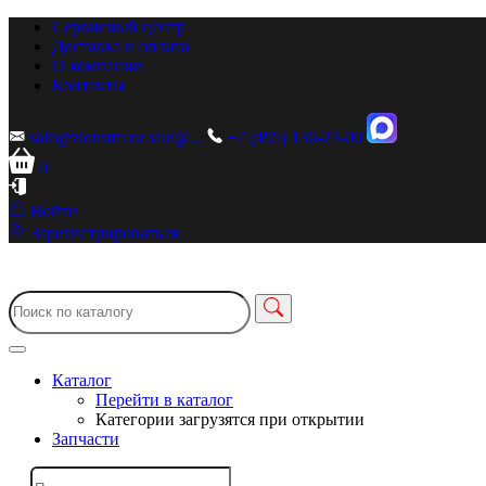
Сервисный центр
Доставка и оплата
О компании
Контакты
sale@zionstm.ru
sale@...
+7 (495) 136-23-00
0
Войти
Зарегистрироваться
Каталог
Перейти в каталог
Категории загрузятся при открытии
Запчасти