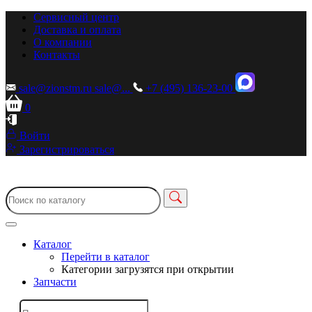
Сервисный центр
Доставка и оплата
О компании
Контакты
sale@zionstm.ru
sale@...
+7 (495) 136-23-00
0
Войти
Зарегистрироваться
Каталог
Перейти в каталог
Категории загрузятся при открытии
Запчасти