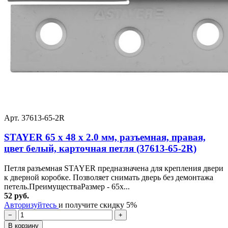
Арт. 37613-65-2R
STAYER 65 x 48 x 2.0 мм, разъемная, правая,
цвет белый, карточная петля (37613-65-2R)
Петля разъемная STAYER предназначена для крепления двери
к дверной коробке. Позволяет снимать дверь без демонтажа
петель.ПреимуществаРазмер - 65x...
52 руб.
Авторизуйтесь
и получите скидку 5%
−
+
В корзину