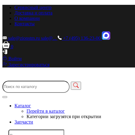
Сервисный центр
Доставка и оплата
О компании
Контакты
sale@zionstm.ru
sale@...
+7 (495) 136-23-00
0
Войти
Зарегистрироваться
Каталог
Перейти в каталог
Категории загрузятся при открытии
Запчасти