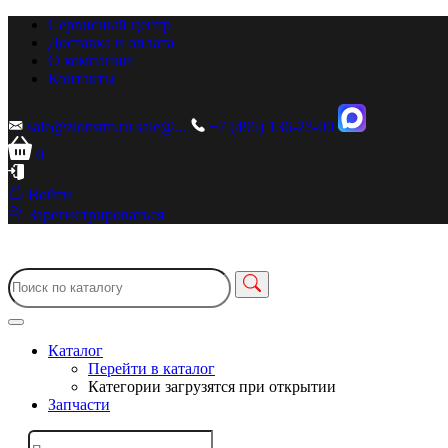
Сервисный центр
Доставка и оплата
О компании
Контакты
sale@zionstm.ru
sale@...
+7 (495) 136-23-00
0
Войти
Зарегистрироваться
Каталог
Перейти в каталог
Категории загрузятся при открытии
Запчасти