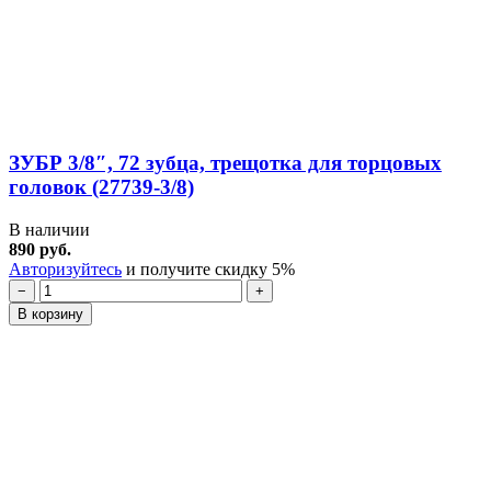
ЗУБР 3/8″, 72 зубца, трещотка для торцовых
головок (27739-3/8)
В наличии
890 руб.
Авторизуйтесь
и получите скидку 5%
−
+
В корзину