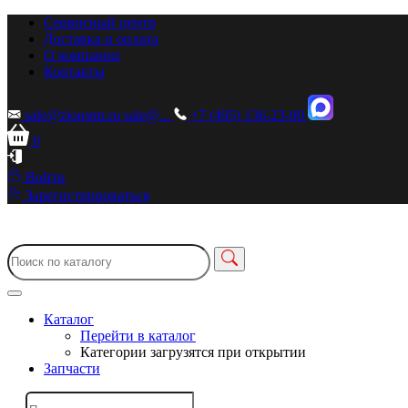
Сервисный центр
Доставка и оплата
О компании
Контакты
sale@zionstm.ru
sale@...
+7 (495) 136-23-00
0
Войти
Зарегистрироваться
Каталог
Перейти в каталог
Категории загрузятся при открытии
Запчасти