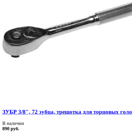
ЗУБР 3/8″, 72 зубца, трещотка для торцовых голо
В наличии
890 руб.