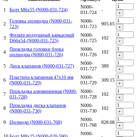
N000-
1
Болт M6х55 (N000-031-724)
-
031-724
+
Головка цилиндра (N000-031-
N000-
2
905.65
723)
031-723
+
Фильтр воздушный каркасный
N000-
3
102
D66х54 (N000-031-725)
031-725
+
Прокладка головки блока
N000-
4
102
цилиндра (N000-031-726)
031-726
+
N000-
5
Диск клапанов (N000-031-727)
389
031-727
+
Пластина клапанная 47x10 мм
N000-
6
309.15
(N000-031-729)
031-729
+
Прокладка алюминиевая (N000-
N000-
7
102
031-728)
031-728
+
Прокладка диска клапанов
N000-
8
102
(N000-031-730)
031-730
+
N000-
9
Цилиндр (N000-031-768)
828.68
031-768
+
N000-
10
Болт M8x25 (N000-020-590)
-