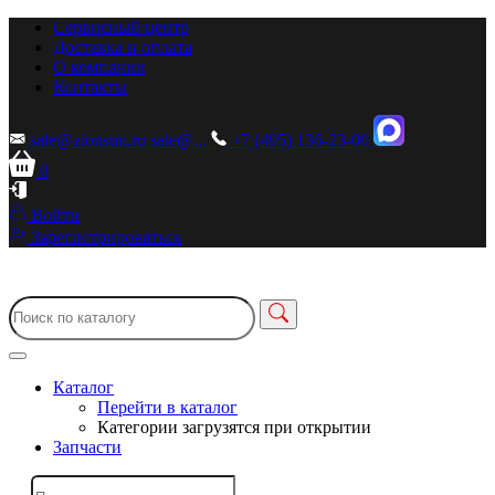
Сервисный центр
Доставка и оплата
О компании
Контакты
sale@zionstm.ru
sale@...
+7 (495) 136-23-00
0
Войти
Зарегистрироваться
Каталог
Перейти в каталог
Категории загрузятся при открытии
Запчасти