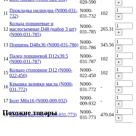
020-590
+
Прокладка цилиндра (N000-031-
N000-
11
102
732)
031-732
+
Кольца поршневые и
N000-
12
маслосъемные D48 (набор 3 шт)
265.31
031-785
+
(N000-031-785)
N000-
13
Поршень D48х36 (N000-031-786)
345.56
031-786
+
Палец поршневой D12х39.5
N000-
14
102
(N000-031-787)
031-787
+
Кольцо стопорное D12 (N000-
N000-
15
102
022-450)
022-450
+
Крышка заливки масла (N000-
N000-
16
-
031-772)
031-772
+
N000-
17
Болт M6x16 (N000-009-932)
-
009-932
+
Похожие товары
N000-
18
Крышка картера (N000-031-773)
470.04
031-773
+
Прокладка сливной пробки
N000-
19
102
(N000-031-774)
031-774
+