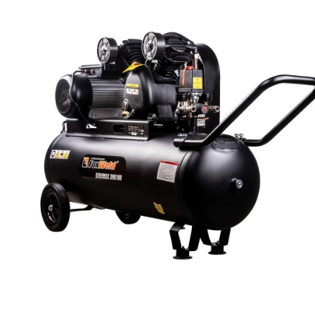
N000-
20
Пробка сливная (N000-031-775)
137.56
031-775
+
Кольцо уплотнительное D16х1.8
N000-
21
-
(N000-031-776)
031-776
+
Прокладка резиновая (N000-031-
N000-
22
102
777)
031-777
+
Шатун D23хd12х87 (N000-031-
N000-
23
266.94
788)
031-788
+
Винт M8х22 (Левая резьба) Hex
N000-
24
126.48
(N000-031-779)
031-779
+
N000-
25
Кривошип (N000-031-789)
458.56
031-789
+
Картер коленвала (N000-031-
N000-
26
-
738)
031-738
+
Кольцо уплотнительное
N000-
27
102
D40хD20х7 (N000-031-781)
031-781
+
Подшипник шариковый 6204-
U009-
1
28
2RS (47х20х14) ZYTL (U009-
620-4R1
925.78
+
620-4R1)
N000-
4
29
Статор АД (N000-031-790)