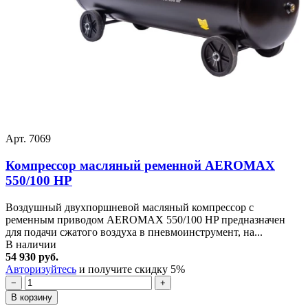
62
Регулятор 1/4 (N000-031-759)
702.58
031-759
+
Муфта быстроразъемная 1/4"
N000-
63
461.36
(N000-031-752)
031-752
+
Арт. 7069
Компрессор масляный ременной AEROMAX
550/100 HP
Воздушный двухпоршневой масляный компрессор с
ременным приводом AEROMAX 550/100 HP предназначен
для подачи сжатого воздуха в пневмоинструмент, на...
В наличии
54 930 руб.
Авторизуйтесь
и получите скидку 5%
−
+
В корзину