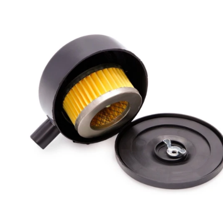
20
342.28
1/4" 8.4~9.2 bar (N000-019-058)
019-058
+
Картер коленвала (N000-031-
N000-
1
21
067)
031-067
897.42
+
Сальник D47хd25х7 (N000-
N000-
22
126.48
019-060)
019-060
+
Крышка статора (N000-031-
N000-
23
-
068)
031-068
+
N000-
24
Болт (N000-019-062)
-
019-062
+
N000-
25
Шайба (N000-019-063)
-
019-063
+
Крыльчатка двигателя
N000-
27
D200хd24 (12 лопастей)
330.31
031-875
+
(N000-031-875)
Кожух защитный (N000-031-
N000-
28
418.2
069)
031-069
+
Конденсатор 250мкФ 250В
N000-
29
643.04
CD60 (N000-019-170)
019-170
+
N000-
30
Коленвал (N000-031-070)
697.11
031-070
+