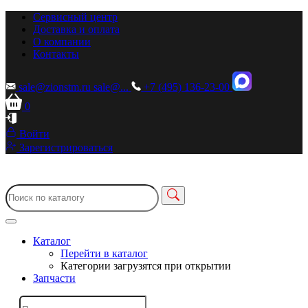
Сервисный центр
Доставка и оплата
О компании
Контакты
sale@zionstm.ru
sale@...
+7 (495) 136-23-00
0
Войти
Зарегистрироваться
Каталог
Перейти в каталог
Категории загрузятся при открытии
Запчасти