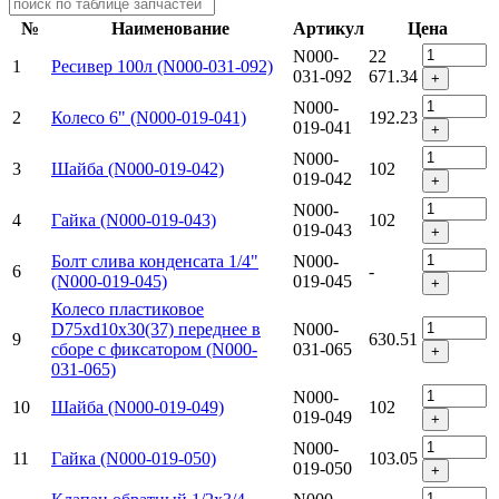
№
Наименование
Артикул
Цена
N000-
22
1
Ресивер 100л (N000-031-092)
031-092
671.34
+
N000-
2
Колесо 6" (N000-019-041)
192.23
019-041
+
N000-
3
Шайба (N000-019-042)
102
019-042
+
N000-
4
Гайка (N000-019-043)
102
019-043
+
Болт слива конденсата 1/4"
N000-
6
-
(N000-019-045)
019-045
+
Колесо пластиковое
D75хd10х30(37) переднее в
N000-
9
630.51
сборе с фиксатором (N000-
031-065
+
031-065)
N000-
10
Шайба (N000-019-049)
102
019-049
+
N000-
11
Гайка (N000-019-050)
103.05
019-050
+