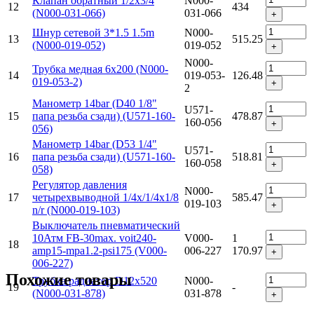
Клапан обратный 1/2х3/4
N000-
12
434
(N000-031-066)
031-066
+
Шнур сетевой 3*1.5 1.5m
N000-
13
515.25
(N000-019-052)
019-052
+
N000-
Трубка медная 6х200 (N000-
14
019-053-
126.48
019-053-2)
+
2
Манометр 14bar (D40 1/8"
U571-
15
папа резьба сзади) (U571-160-
478.87
160-056
+
056)
Манометр 14bar (D53 1/4"
U571-
16
папа резьба сзади) (U571-160-
518.81
160-058
+
058)
Регулятор давления
N000-
17
четырехвыводной 1/4х/1/4х1/8
585.47
019-103
+
n/r (N000-019-103)
Выключатель пневматический
10Атм FB-30max. voit240-
V000-
1
18
amp15-mpa1.2-psi175 (V000-
006-227
170.97
+
006-227)
Похожие товары
Трубка радиатор D12х520
N000-
19
-
(N000-031-878)
031-878
+
Клапан предохранительный
N000-