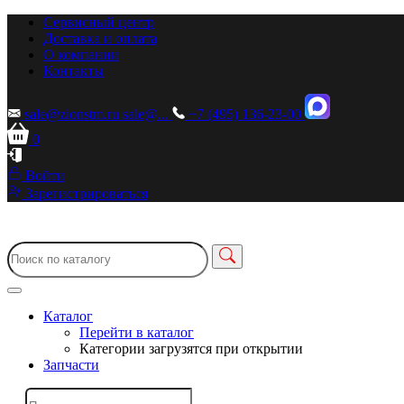
Сервисный центр
Доставка и оплата
О компании
Контакты
sale@zionstm.ru
sale@...
+7 (495) 136-23-00
0
Войти
Зарегистрироваться
Каталог
Перейти в каталог
Категории загрузятся при открытии
Запчасти