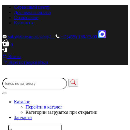
Сервисный центр
Доставка и оплата
О компании
Контакты
sale@zionstm.ru
sale@...
+7 (495) 136-23-00
0
Войти
Зарегистрироваться
Каталог
Перейти в каталог
Категории загрузятся при открытии
Запчасти