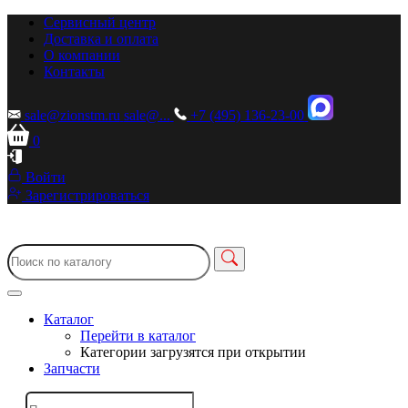
Сервисный центр
Доставка и оплата
О компании
Контакты
sale@zionstm.ru
sale@...
+7 (495) 136-23-00
0
Войти
Зарегистрироваться
Каталог
Перейти в каталог
Категории загрузятся при открытии
Запчасти