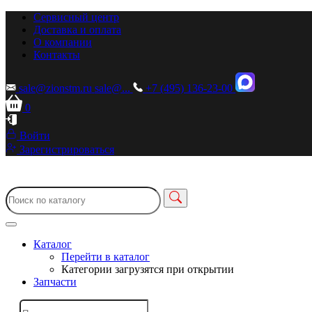
Сервисный центр
Доставка и оплата
О компании
Контакты
sale@zionstm.ru
sale@...
+7 (495) 136-23-00
0
Войти
Зарегистрироваться
Каталог
Перейти в каталог
Категории загрузятся при открытии
Запчасти