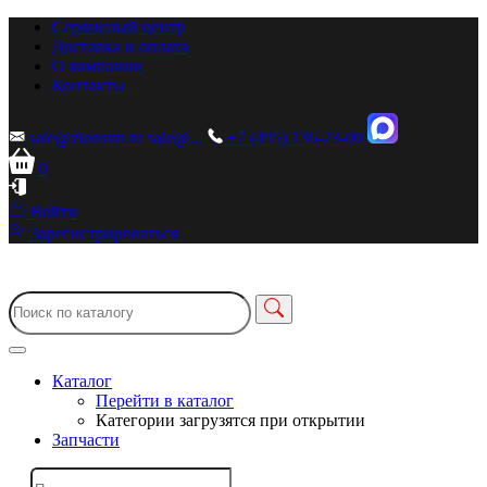
Сервисный центр
Доставка и оплата
О компании
Контакты
sale@zionstm.ru
sale@...
+7 (495) 136-23-00
0
Войти
Зарегистрироваться
Каталог
Перейти в каталог
Категории загрузятся при открытии
Запчасти