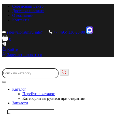
Сервисный центр
Доставка и оплата
О компании
Контакты
sale@zionstm.ru
sale@...
+7 (495) 136-23-00
0
Войти
Зарегистрироваться
Каталог
Перейти в каталог
Категории загрузятся при открытии
Запчасти