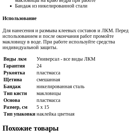
макловицы на краю ведра при работе
Бандаж из никелированной стали
Использование
Для нанесения и размыва клеевых составов и ЛКМ. Перед
использованием и после окончания работ промойте
макловицу в воде. При работе используйте средства
индивидуальной защиты.
Виды лкм
Универсал - все виды ЛКМ
Гарантия
24
Рукоятка
пластмасса
Щетина
смешанная
Бандаж
никелированная сталь
Тип кисти
макловицы
Основа
пластмасса
Размер, см
5 х 15
Тип упаковки
наклейка цветная
Похожие товары