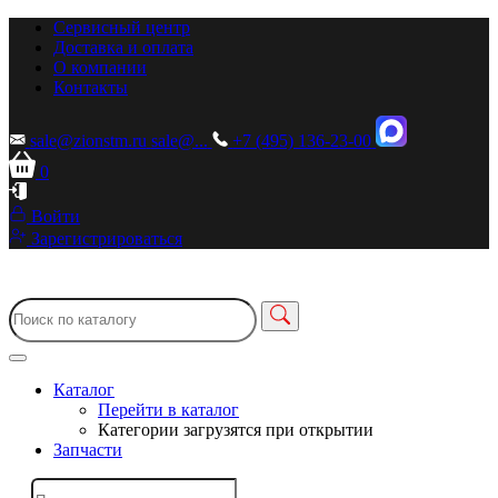
Сервисный центр
Доставка и оплата
О компании
Контакты
sale@zionstm.ru
sale@...
+7 (495) 136-23-00
0
Войти
Зарегистрироваться
Каталог
Перейти в каталог
Категории загрузятся при открытии
Запчасти