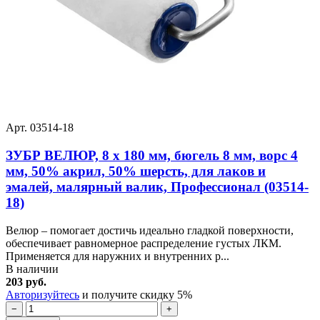
Арт. 03514-18
ЗУБР ВЕЛЮР, 8 х 180 мм, бюгель 8 мм, ворс 4
мм, 50% акрил, 50% шерсть, для лаков и
эмалей, малярный валик, Профессионал (03514-
18)
Велюр – помогает достичь идеально гладкой поверхности,
обеспечивает равномерное распределение густых ЛКМ.
Применяется для наружних и внутренних р...
В наличии
203 руб.
Авторизуйтесь
и получите скидку 5%
−
+