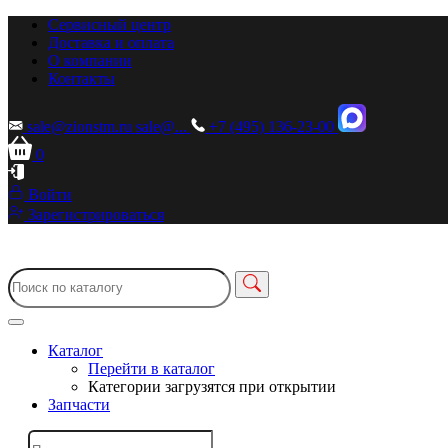
Сервисный центр
Доставка и оплата
О компании
Контакты
sale@zionstm.ru
sale@...
+7 (495) 136-23-00
0
Войти
Зарегистрироваться
Каталог
Перейти в каталог
Категории загрузятся при открытии
Запчасти