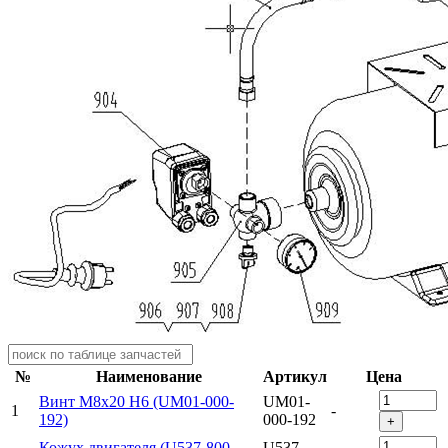
№
Наименование
Артикул
Цена
Винт M8x20 H6 (UM01-000-
UM01-
1
-
192)
000-192
+
Кожух двигателя (U537-800-
U537-