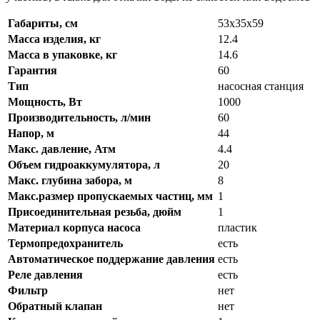
Габариты, см
53x35x59
Масса изделия, кг
12.4
Масса в упаковке, кг
14.6
Гарантия
60
Тип
насосная станция
Мощность, Вт
1000
Производительность, л/мин
60
Напор, м
44
Макс. давление, Атм
4.4
Объем гидроаккумулятора, л
20
Макс. глубина забора, м
8
Макс.размер пропускаемых частиц, мм
1
Присоединительная резьба, дюйм
1
Материал корпуса насоса
пластик
Термопредохранитель
есть
Автоматическое поддержание давления
есть
Реле давления
есть
Фильтр
нет
Обратный клапан
нет