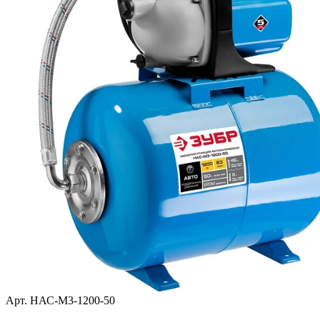
068)
800-068
+
UM01-
922
Винт M4x10 (UM01-000-012)
103.05
000-012
+
Винт M8x43 H6 (цилиндр) #F
UM01-
923
104.04
(UM01-000-085)
000-085
+
UM03-
924
Болт M8x15 #F (UM03-000-005)
103.05
000-005
+
UM04-
925
Шайба D8 (UM04-000-005)
103.05
000-005
+
Шайба-гровер D4 (UM04-001-
UM04-
926
103.05
002)
001-002
+
Гайка M8 (запорная) #F (UM05-
UM05-
927
103.05
000-004)
000-004
+
Арт. НАС-М3-1200-50