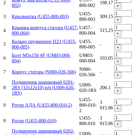
2
198.17
002)
800-002
+
U455-
3
Крыльчатка (U455-800-003)
309.15
800-003
+
Крышка корпуса статора (U457-
U457-
4
515.25
800-004)
800-004
+
Кольцо пружинное D23 (U455-
U455-
5
-
800-005)
800-005
+
Болт M5x150 #F (UM03-000-
UM03-
6
103.05
004)
000-004
+
N000-
7
Корпус статора (N000-026-566)
-
026-566
+
Подшипник шариковый 6201-
U009-
8
2RS (32х12х10) n/n (U009-620-
206.1
620-1RS
+
1RS)
U455-
3
9
Ротор АДА (U455-800-010-2)
800-010-
915.96
+
2
U455-
3
9
Ротор (U455-800-010)
800-010
915.96
+
Подшипник шариковый 6202-
U009-