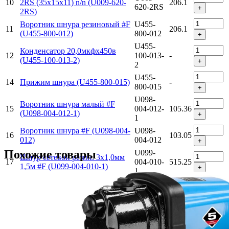
10
2RS (35x15x11) n/n (U009-620-
206.1
620-2RS
+
2RS)
Воротник шнура резиновый #F
U455-
11
206.1
(U455-800-012)
800-012
+
U455-
Конденсатор 20,0мкфх450в
12
100-013-
-
(U455-100-013-2)
+
2
U455-
14
Прижим шнура (U455-800-015)
-
800-015
+
U098-
Воротник шнура малый #F
15
004-012-
105.36
(U098-004-012-1)
+
1
Воротник шнура #F (U098-004-
U098-
16
103.05
012)
004-012
+
Похожие товары
U099-
Шнур сетевой резин. 3х1,0мм
17
004-010-
515.25
1,5м #F (U099-004-010-1)
+
1
Крышка выключателя
U457-
18
103.05
прозрачная (U457-800-018)
800-018
+
Саморез 4x18 PH2 (UM02-000-
UM02-
19
103.05
027)
000-027
+