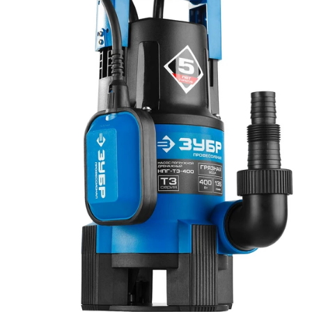
19
-
141)
036-141
+
Втулка пластиковая (N000-036-
N000-
20
-
142)
036-142
+
N000-
21
Муфта (N000-036-143)
-
036-143
+
Винт крыльчатки (N000-036-
N000-
22
-
144)
036-144
+
N000-
23
Сетка (N000-036-145)
-
036-145
+
Винт крыльчатки (N000-036-
N000-
24
-
146)
036-146
+
Опора всасывающая (N000-036-
N000-
25
-
147)
036-147
+
Винт специальный (N000-036-
N000-
26
-
148)
036-148
+
Воротник кабеля (N000-036-
N000-
27
-
149)
036-149
+
Шнур сетевой ZUBR H07RN-F
V000-
28
-
3х0.75мм2 35м (V000-006-399)
006-399
+