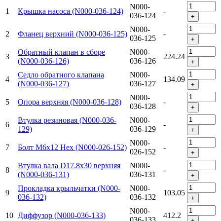
N000-
1
Крышка насоса (N000-036-124)
-
036-124
+
N000-
2
Фланец верхний (N000-036-125)
-
036-125
+
Обратный клапан в сборе
N000-
3
224.24
(N000-036-126)
036-126
+
Седло обратного клапана
N000-
4
134.09
(N000-036-127)
036-127
+
N000-
5
Опора верхняя (N000-036-128)
-
036-128
+
Втулка резиновая (N000-036-
N000-
6
-
129)
036-129
+
N000-
7
Болт M6х12 Hex (N000-026-152)
-
026-152
+
Втулка вала D17.8х30 верхняя
N000-
8
-
(N000-036-131)
036-131
+
Прокладка крыльчатки (N000-
N000-
9
103.05
036-132)
036-132
+
N000-
10
Диффузор (N000-036-133)
412.2
036-133
+