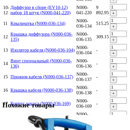
10-
Диффузор в сборе (EV10-12)
N000-
9
12
набор 18 штук (N000-041-220)
041-220
892.95
+
N000-
11
Крыльчатка (N000-036-134)
515.25
036-134
+
Крышка диффузора (N000-036-
N000-
12
309.15
135)
036-135
+
N000-
13
Изолятор кабеля (N000-036-104)
-
036-104
+
Винт специальный (N000-036-
N000-
14
-
136)
036-136
+
N000-
15
Прижим кабеля (N000-036-137)
-
036-137
+
N000-
16
Крышка кабеля (N000-036-138)
-
036-138
+
N000-
17
Корпус насоса (N000-036-169)
-
Похожие товары
036-169
+
N000-
18
Вал (N000-036-140)
-
036-140
+
Втулка вала нижняя (N000-036-
N000-