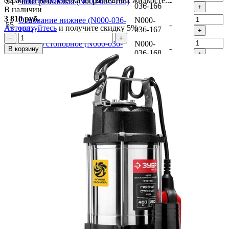
отработанных, слегка загрязненных жидкосте...
54
Чаша резиновая (N000-036-166)
-
036-166
+
В наличии
3 810 руб.
Основание нижнее (N000-036-
N000-
55
-
Авторизуйтесь
и получите скидку 5%
167)
036-167
+
−
+
Кольцо стопорное (N000-036-
N000-
56
-
В корзину
168)
036-168
+
Термопредохранитель KW-110
V000-
57
206.1
8А (V000-006-949)
006-949
+