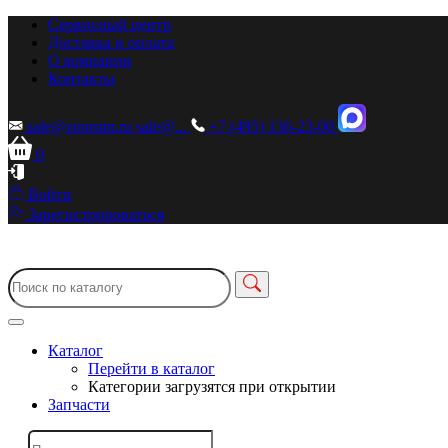
Сервисный центр
Доставка и оплата
О компании
Контакты
sale@zionstm.ru
sale@...
+7 (495) 136-23-00
0
Войти
Зарегистрироваться
Каталог
Перейти в каталог
Категории загрузятся при открытии
Запчасти