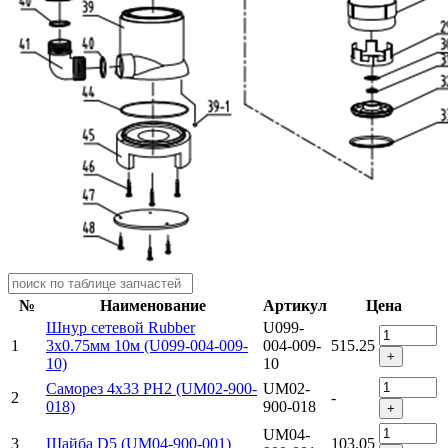
№
Наименование
Артикул
Цена
Шнур сетевой Rubber
U099-
1
3x0.75мм 10м (U099-004-009-
004-009-
515.25
+
10)
10
Саморез 4х33 PH2 (UM02-900-
UM02-
2
-
018)
900-018
+
UM04-
3
Шайба D5 (UM04-900-001)
103.05