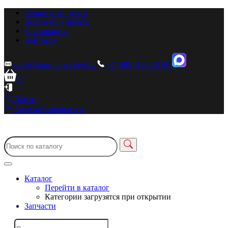
Сервисный центр
Доставка и оплата
О компании
Контакты
sale@zionstm.ru
sale@...
+7 (495) 136-23-00
0
Войти
Зарегистрироваться
Каталог
Перейти в каталог
Категории загрузятся при открытии
Запчасти