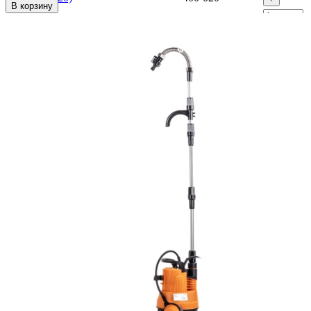
В корзину
Штуцер выходной D54x100
U452-
42
103.05
(U452-400-021)
400-021
+
Гайка переходная (N000-010-
N000-
43
-
121)
010-121
+
Кольцо уплотнительное
U452-
44
206.1
D126х3 (U452-400-025)
400-025
+
N000-
45
Основание (N000-005-426-2)
005-426-
-
+
2
N000-
46
Саморез (N000-010-219)
-
010-219
+
N000-
Планка нижняя (N000-005-
47
005-427-
-
427-2)
+
2
N000-
48
Саморез (N000-010-179)
-
010-179
+
Колодка клеммная (N000-000-
N000-
49
-
752)
000-752
+
N000-
50
Разъем (N000-000-644)
-
000-644
+