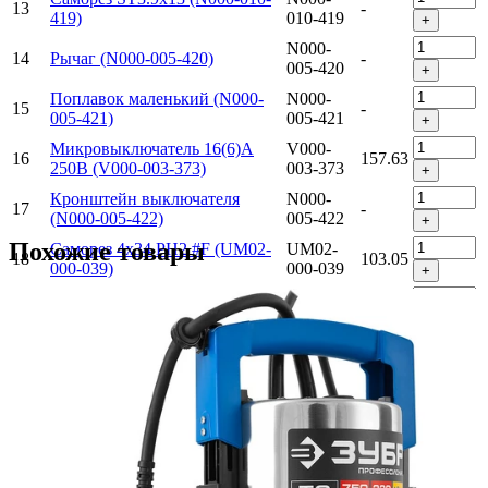
13
-
419)
010-419
+
N000-
14
Рычаг (N000-005-420)
-
005-420
+
Поплавок маленький (N000-
N000-
15
-
005-421)
005-421
+
Микровыключатель 16(6)A
V000-
16
157.63
250В (V000-003-373)
003-373
+
Кронштейн выключателя
N000-
17
-
(N000-005-422)
005-422
+
Похожие товары
Саморез 4x34 PH2 #F (UM02-
UM02-
18
103.05
000-039)
000-039
+
Корпус выключателя (N000-
N000-
19
-
005-423)
005-423
+
N000-
20
Изолятор (N000-005-424)
-
005-424
+
Воротник шнура #F (U452-
U452-
21
206.1
400-007)
400-007
+
Конденсатор 4мФ 450В
V000-
22
-
CBB60 (V000-000-036)
000-036
+