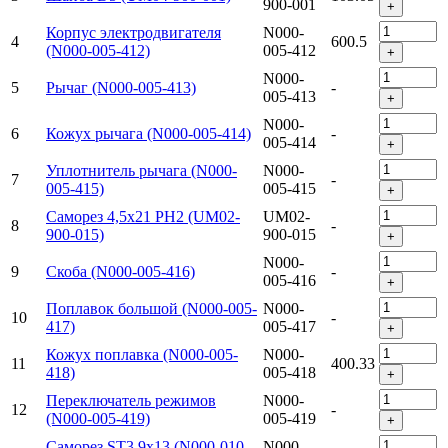
900-001
+
Корпус электродвигателя
N000-
4
600.5
(N000-005-412)
005-412
+
N000-
5
Рычаг (N000-005-413)
-
005-413
+
N000-
6
Кожух рычага (N000-005-414)
-
005-414
+
Уплотнитель рычага (N000-
N000-
7
-
005-415)
005-415
+
Саморез 4,5х21 PH2 (UM02-
UM02-
8
-
900-015)
900-015
+
N000-
9
Скоба (N000-005-416)
-
005-416
+
Поплавок большой (N000-005-
N000-
10
-
417)
005-417
+
Кожух поплавка (N000-005-
N000-
11
400.33
418)
005-418
+
Переключатель режимов
N000-
12
-
(N000-005-419)
005-419
+
Саморез ST3.9x13 (N000-010-
N000-