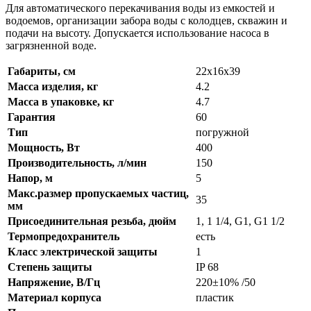
Для автоматического перекачивания воды из емкостей и
водоемов, организации забора воды с колодцев, скважин и
подачи на высоту. Допускается использование насоса в
загрязненной воде.
Габариты, см
22х16х39
Масса изделия, кг
4.2
Масса в упаковке, кг
4.7
Гарантия
60
Тип
погружной
Мощность, Вт
400
Производительность, л/мин
150
Напор, м
5
Макс.размер пропускаемых частиц,
35
мм
Присоединительная резьба, дюйм
1, 1 1/4, G1, G1 1/2
Термопредохранитель
есть
Класс электрической защиты
1
Степень защиты
IP 68
Напряжение, В/Гц
220±10% /50
Материал корпуса
пластик