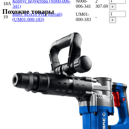
Корпус редуктора (N000-006-
N000-
2
18A
341)
006-341
307.69
+
Похожие товары
Винт M5x10 PH2 (потай)
UM01-
19
-
(UM01-000-183)
000-183
+
Фиксатор подшипника (N000-
N000-
20
131.74
006-440)
006-440
+
Подшипник шариковый 6001-
U009-
22
2Z (28х12х8) CHFZ (U009-600-
309.15
600-1RS
+
1RS)
Шестерня D59.1x41 Z43 (N000-
N000-
1
23
006-442)
006-442
664.79
+
Подшипник шариковый 6201-
U009-
24
2RS (32х12х10) n/n (U009-620-
206.1
620-1RS
+
1RS)
Подшипник шариковый 6205-
U009-
25
2RS (52х25х15) JT (U009-620-
689.8
620-5RS
+
5RS)
Фиксатор подшипника (N000-
N000-
26
-
006-445)
006-445
+
N000-
2
27
Кривошип (N000-006-446)
006-446
332.9
+