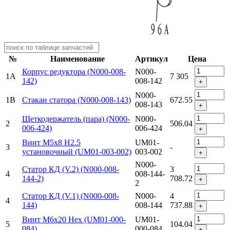
№
Наименование
Артикул
Цена
Корпус редуктора (N000-008-
N000-
1A
7 305
142)
008-142
+
N000-
1B
Стакан статора (N000-008-143)
672.55
008-143
+
Щеткодержатель (пара) (N000-
N000-
2
506.04
006-424)
006-424
+
Винт M5х8 H2.5
UM01-
3
-
установочный (UM01-003-002)
003-002
+
N000-
Статор КД (V.2) (N000-008-
3
4
008-144-
144-2)
708.72
+
2
Статор КД (V.1) (N000-008-
N000-
4
4
144)
008-144
737.88
+
Винт M6x20 Hex (UM01-000-
UM01-
5
104.04
084)
000-084
+