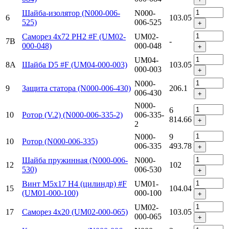
Шайба-изолятор (N000-006-
N000-
6
103.05
525)
006-525
+
Саморез 4x72 PH2 #F (UM02-
UM02-
7B
-
000-048)
000-048
+
UM04-
8A
Шайба D5 #F (UM04-000-003)
103.05
000-003
+
N000-
9
Защита статора (N000-006-430)
206.1
006-430
+
N000-
6
10
Ротор (V.2) (N000-006-335-2)
006-335-
814.66
+
2
N000-
9
10
Ротор (N000-006-335)
006-335
493.78
+
Шайба пружинная (N000-006-
N000-
12
102
530)
006-530
+
Винт M5x17 H4 (цилиндр) #F
UM01-
15
104.04
(UM01-000-100)
000-100
+
UM02-
17
Саморез 4x20 (UM02-000-065)
103.05
000-065
+