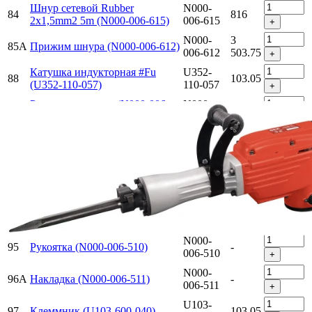
Шнур сетевой Rubber
N000-
84
816
2x1,5mm2 5m (N000-006-615)
006-615
+
N000-
3
85A
Прижим шнура (N000-006-612)
006-612
503.75
+
Катушка индукторная #Fu
U352-
88
103.05
(U352-110-057)
110-057
+
Ручка левая часть (N000-006-
N000-
89
711.57
409)
006-409
+
Рукоятка в сборе (левая и
N000-
5
89A
правая часть EV80.89) (N000-
006-404-
572.77
+
006-404-C)
C
Кожух выключателя (N000-
N000-
90C
515.25
006-410)
006-410
+
N000-
91
Хомут (N000-006-505)
-
006-505
+
N000-
95
Рукоятка (N000-006-510)
-
006-510
+
N000-
96A
Накладка (N000-006-511)
-
006-511
+
U103-
97
Клеммник (U103-600-040)
103.05