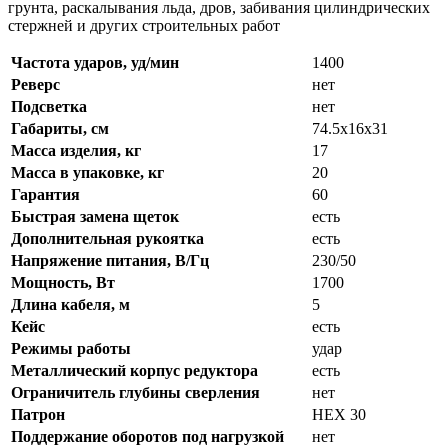
грунта, раскалывания льда, дров, забивания цилиндрических
стержней и других строительных работ
Частота ударов, уд/мин
1400
Реверс
нет
Подсветка
нет
Габариты, см
74.5x16x31
Масса изделия, кг
17
Масса в упаковке, кг
20
Гарантия
60
Быстрая замена щеток
есть
Дополнительная рукоятка
есть
Напряжение питания, В/Гц
230/50
Мощность, Вт
1700
Длина кабеля, м
5
Кейс
есть
Режимы работы
удар
Металлический корпус редуктора
есть
Ограничитель глубины сверления
нет
Патрон
HEX 30
Поддержание оборотов под нагрузкой
нет