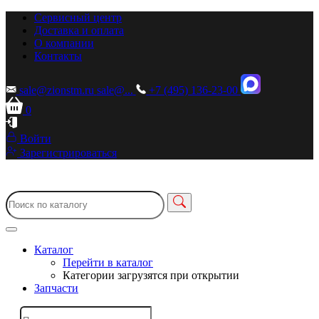
Сервисный центр
Доставка и оплата
О компании
Контакты
sale@zionstm.ru
sale@...
+7 (495) 136-23-00
0
Войти
Зарегистрироваться
Каталог
Перейти в каталог
Категории загрузятся при открытии
Запчасти