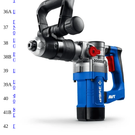
124)
000-124
+
N000-
1
36A
Шатун (N000-006-458)
006-458
681.38
+
Подшипник игольчатый
N000-
1
37
NК18/20 (26x18x20) JH (N000-
006-459
459.19
+
006-459)
Шайба плоская d8D34h3
N000-
38
-
(N000-006-460)
006-460
+
Винт M8х1.0х43 H6 (цилиндр)
N000-
38B
-
(N000-006-461)
006-461
+
UM04-
39
Шайба D8 (UM04-000-005)
103.05
000-005
+
Шайба-гровер D8 (UM04-001-
UM04-
39A
103.05
005)
001-005
+
Фиксатор подшипника (N000-
N000-
40
-
006-464)
006-464
+
Кольцо уплотнительное
N000-
41B
199.92
D58хd53хh2.5 (N000-006-466)
006-466
+
N000-
42
Поршень (N000-006-369)
843.92
006-369
+