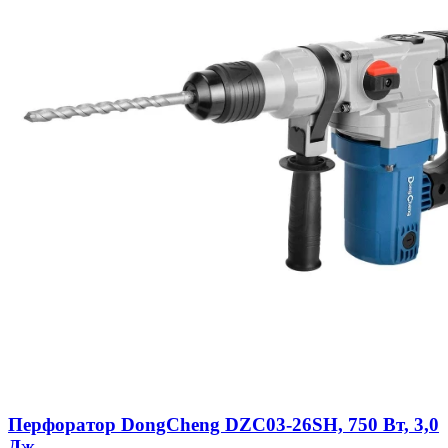
Перфоратор DongCheng DZC03-26SH, 750 Вт, 3,0
Дж