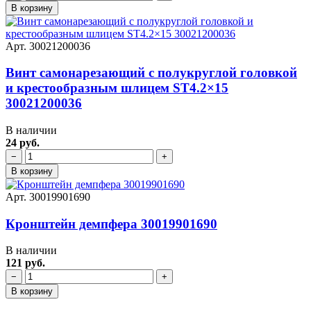
В корзину
Арт. 30021200036
Винт самонарезающий с полукруглой головкой
и крестообразным шлицем ST4.2×15
30021200036
В наличии
24 руб.
−
+
В корзину
Арт. 30019901690
Кронштейн демпфера 30019901690
В наличии
121 руб.
−
+
В корзину