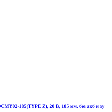
Y02-185(TYPE Z), 20 В, 185 мм, без акб и зу