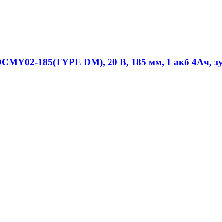
MY02-185(TYPE DM), 20 В, 185 мм, 1 акб 4Ач, зу