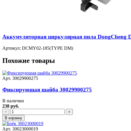
Аккумуляторная циркулярная пила DongCheng DC
Артикул: DCMY02-185(TYPE DM)
Похожие товары
Арт. 30029900275
Фиксирующая шайба 30029900275
В наличии
238 руб.
−
+
В корзину
Арт. 30023000019