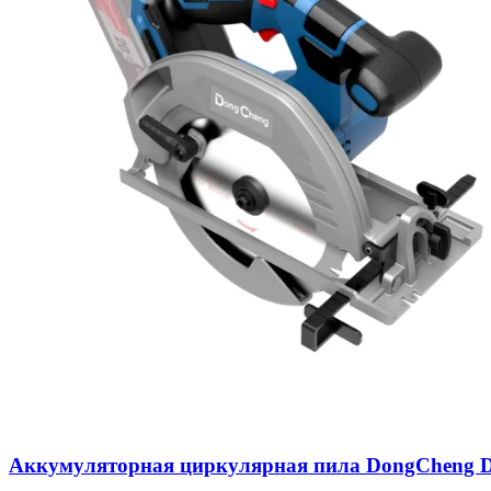
Аккумуляторная циркулярная пила DongCheng DCM