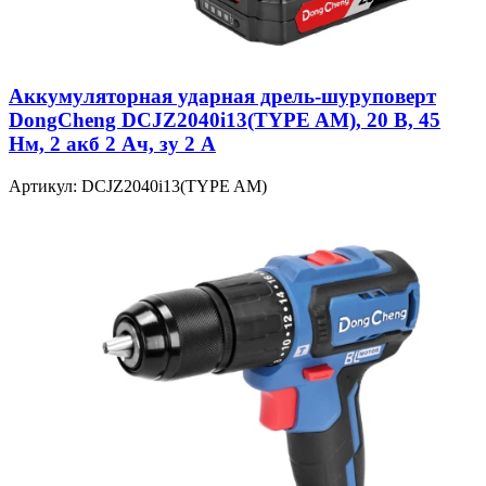
Аккумуляторная ударная дрель-шуруповерт
DongCheng DCJZ2040i13(TYPE AM), 20 В, 45
Нм, 2 акб 2 Ач, зу 2 А
Артикул: DCJZ2040i13(TYPE AM)