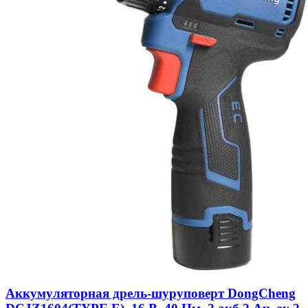
Аккумуляторная дрель-шуруповерт DongCheng