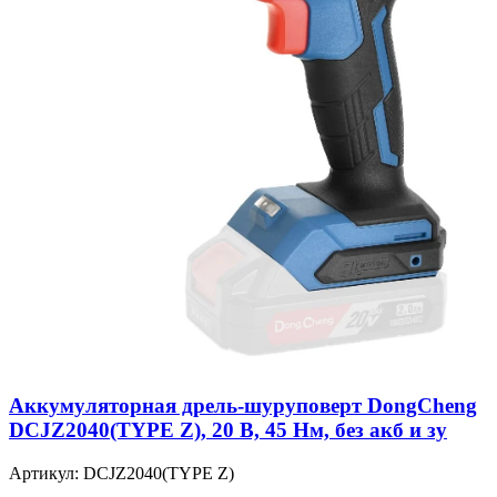
Аккумуляторная дрель-шуруповерт DongCheng
DCJZ2040(TYPE Z), 20 В, 45 Нм, без акб и зу
Артикул: DCJZ2040(TYPE Z)