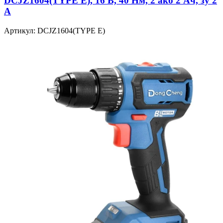
DCJZ1604(TYPE E), 16 В, 40 Нм, 2 акб 2 Ач, зу 2
А
Артикул: DCJZ1604(TYPE E)