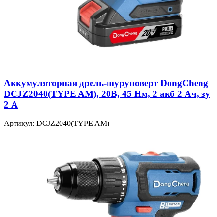
Аккумуляторная дрель-шуруповерт DongCheng
DCJZ2040(TYPE AM), 20В, 45 Нм, 2 акб 2 Ач, зу
2 А
Артикул: DCJZ2040(TYPE AM)