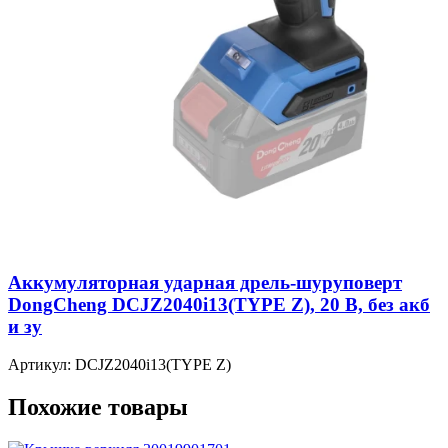
Аккумуляторная ударная дрель-шуруповерт
DongCheng DCJZ2040i13(TYPE Z), 20 В, без акб
и зу
Артикул: DCJZ2040i13(TYPE Z)
Похожие товары