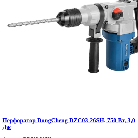
Перфоратор DongCheng DZC03-26SH, 750 Вт, 3,0
Дж