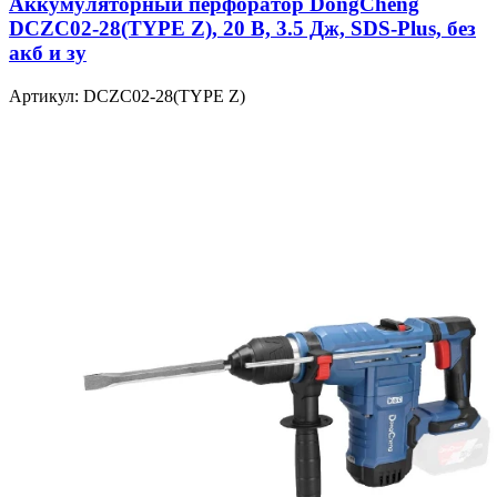
Аккумуляторный перфоратор DongCheng
DCZC02-28(TYPE Z), 20 В, 3.5 Дж, SDS-Plus, без
акб и зу
Артикул: DCZC02-28(TYPE Z)