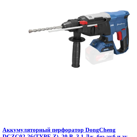
Аккумуляторный перфоратор DongCheng
DCZC02-26(TYPE Z), 20 В, 3.1 Дж, без акб и зу