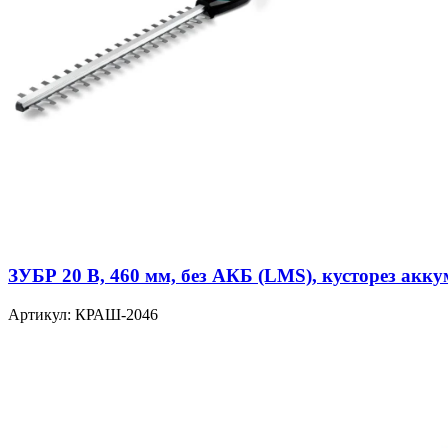
ЗУБР 20 В, 460 мм, без АКБ (LMS), кусторез ак
Артикул: КРАШ-2046