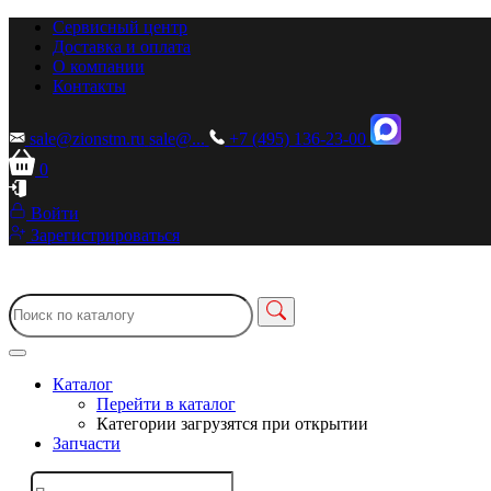
Сервисный центр
Доставка и оплата
О компании
Контакты
sale@zionstm.ru
sale@...
+7 (495) 136-23-00
0
Войти
Зарегистрироваться
Каталог
Перейти в каталог
Категории загрузятся при открытии
Запчасти