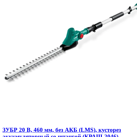
ЗУБР 20 В, 460 мм, без АКБ (LMS), кусторез
аккумуляторный со штангой (КРАШ-2046)