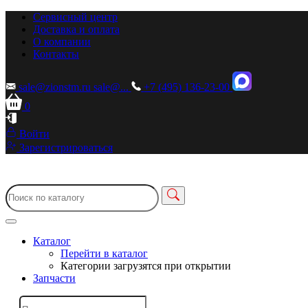
Сервисный центр
Доставка и оплата
О компании
Контакты
sale@zionstm.ru
sale@...
+7 (495) 136-23-00
0
Войти
Зарегистрироваться
Каталог
Перейти в каталог
Категории загрузятся при открытии
Запчасти