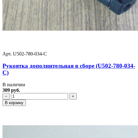
Арт. U502-780-034-C
Рукоятка дополнительная в сборе (U502-780-034-
C)
В наличии
309 руб.
−
+
В корзину