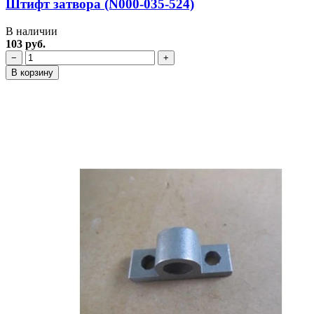
Штифт затвора (N000-035-524)
В наличии
103 руб.
−
+
В корзину