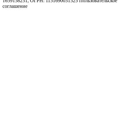
1659158231, ОГРН: 1151690031525
Пользовательское
соглашение