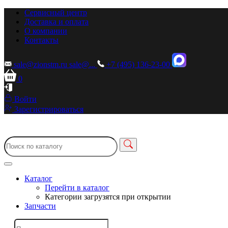
Сервисный центр
Доставка и оплата
О компании
Контакты
sale@zionstm.ru
sale@...
+7 (495) 136-23-00
0
Войти
Зарегистрироваться
Каталог
Перейти в каталог
Категории загрузятся при открытии
Запчасти