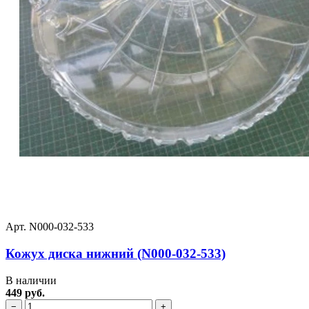
Арт. N000-032-533
Кожух диска нижний (N000-032-533)
В наличии
449 руб.
−
+