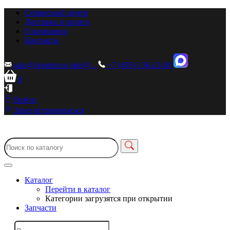
Сервисный центр
Доставка и оплата
О компании
Контакты
sale@zionstm.ru
sale@...
+7 (495) 136-23-00
0
Войти
Зарегистрироваться
Каталог
Перейти в каталог
Категории загрузятся при открытии
Запчасти