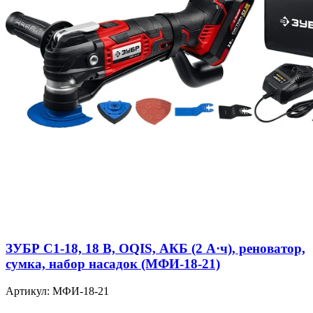
ЗУБР C1-18, 18 В, OQIS, АКБ (2 А·ч), реноватор,
сумка, набор насадок (МФИ-18-21)
Артикул: МФИ-18-21