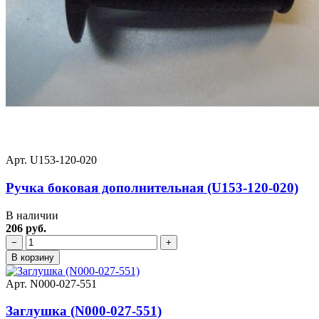
Арт. U153-120-020
Ручка боковая дополнительная (U153-120-020)
В наличии
206 руб.
−
+
В корзину
Арт. N000-027-551
Заглушка (N000-027-551)