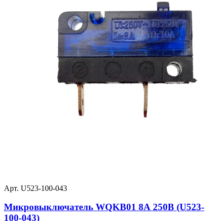
Арт. U523-100-043
Микровыключатель WQKB01 8А 250В (U523-
100-043)