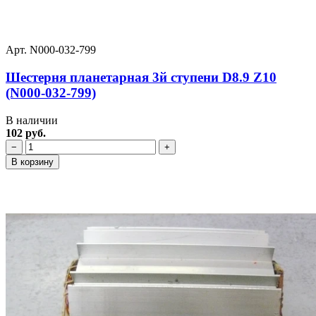
Арт. N000-032-799
Шестерня планетарная 3й ступени D8.9 Z10
(N000-032-799)
В наличии
102 руб.
−
+
В корзину