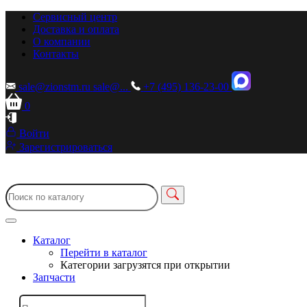
Сервисный центр
Доставка и оплата
О компании
Контакты
sale@zionstm.ru
sale@...
+7 (495) 136-23-00
0
Войти
Зарегистрироваться
Каталог
Перейти в каталог
Категории загрузятся при открытии
Запчасти