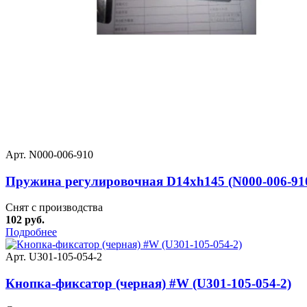
Арт. N000-006-910
Пружина регулировочная D14xh145 (N000-006-91
Снят с производства
102 руб.
Подробнее
Арт. U301-105-054-2
Кнопка-фиксатор (черная) #W (U301-105-054-2)