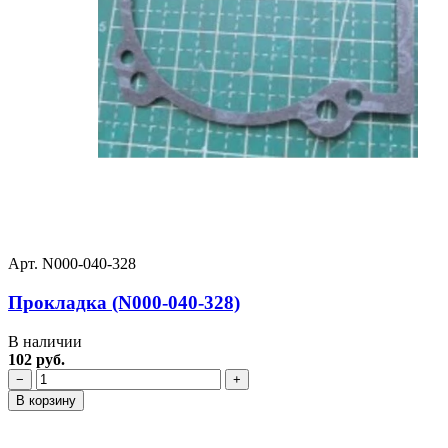
Арт. N000-040-328
Прокладка (N000-040-328)
В наличии
102 руб.
−
+
В корзину